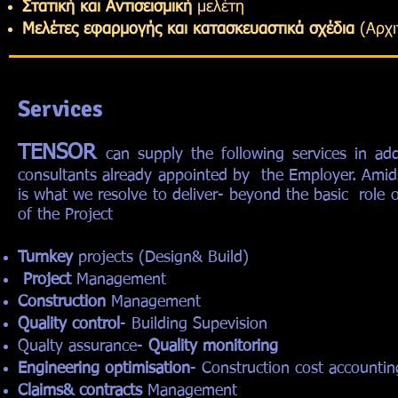
Στατική και Αντισεισμική
μελέτη
Μελέτες εφαρμογής και κατασκευαστικά σχέδια
(Aρχι
Services
TENSOR
can supply the following services in ad
consultants already appointed by the Employer. Amids
is what we resolve to deliver- beyond the basic role
of the Project
Turnkey
projects (Design& Build)
Project
Management
Construction
Management
Quality control
- Building Supevision
Qualty assurance-
Quality monitoring
Engineering optimisation
- Construction cost accountin
Claims& contracts
Management